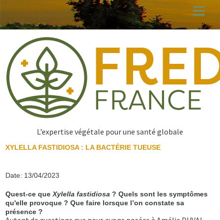
Aller
au
contenu
principal
L’expertise végétale pour une santé globale
XYLELLA FASTIDIOSA : LA BACTÉRIE TUEUSE
Date: 13/04/2023
Quest-ce que
Xylella fastidiosa
? Quels sont les symptômes
qu'elle provoque ? Que faire lorsque l’on constate sa
présence ?