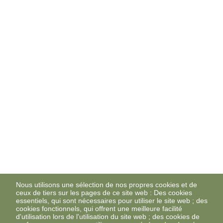
Nous utilisons une sélection de nos propres cookies et de
ceux de tiers sur les pages de ce site web : Des cookies
essentiels, qui sont nécessaires pour utiliser le site web ; des
cookies fonctionnels, qui offrent une meilleure facilité
d'utilisation lors de l'utilisation du site web ; des cookies de