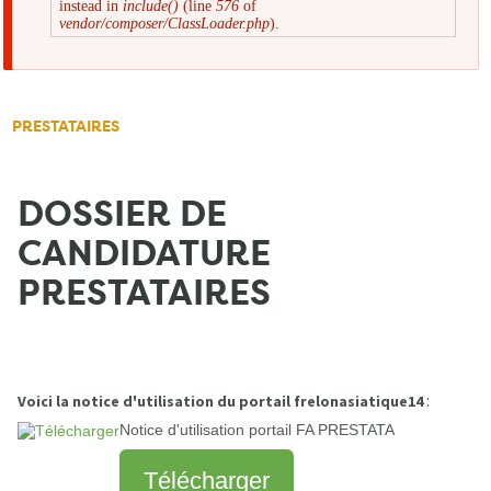
instead in
include()
(line
576
of
d'erreur
vendor/composer/ClassLoader.php
).
PRESTATAIRES
DOSSIER DE
CANDIDATURE
PRESTATAIRES
:
Voici la notice d'utilisation du portail frelonasiatique14
Notice d'utilisation portail FA PRESTATA
Télécharger