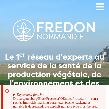
Aller
au
contenu
principal
er
Le 1
réseau d'experts au
service de la santé de la
production végétale, de
l'environnement et des
hommes
Deprecated function
:
Drupal\gutenberg\BlockProcessor\OEmbedProcessor::__const
Message
ruct(): Implicitly marking parameter $cache_backend as
nullable is deprecated, the explicit nullable type must be used