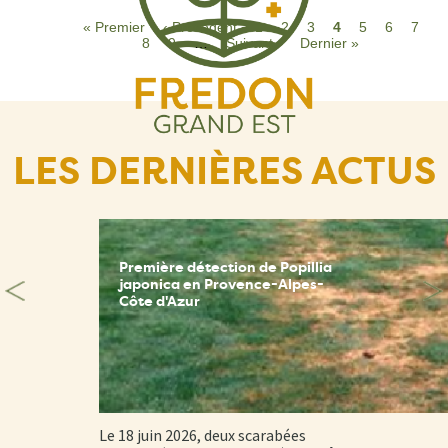
Pagination
First
« Premier
Page
‹ Précédent
Page
1
Page
2
Page
3
Page
4
Page
5
Page
6
Page
7
P
page
8
précédente
Page
9
…
Page
Suivant ›
Dernière
Dernier »
suivante
page
LES DERNIÈRES ACTUS
Première détection de Popillia
japonica en Provence-Alpes-
Côte d'Azur
Le 18 juin 2026, deux scarabées