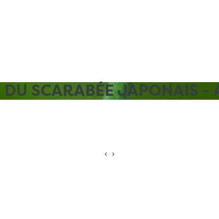
DU SCARABÉE JAPONAIS - A
‹
›