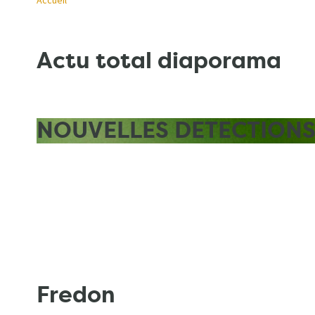
Accueil
principale
Fil
Actu total diaporama
d'Ariane
NOUVELLES DETECTIONS 
Fredon