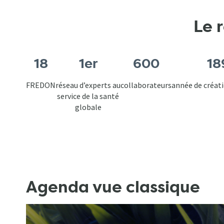
Le 
18
1er
600
18
FREDON
réseau d’experts au
collaborateurs
année de créa
service de la santé
globale
Agenda vue classique