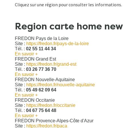
Cliquez sur une région pour consulter les informations.
Region carte home new
FREDON Pays de la Loire
Site :
https://fredon.fr/pays-de-la-loire
Tél. :
02 55 11 44 34
En savoir +
FREDON Grand Est
Site :
https://fredon.fr/grand-est
Tél. :
03 26 77 36 70
En savoir +
FREDON Nouvelle-Aquitaine
Site :
https://fredon.fr/nouvelle-aquitaine
Tél. :
05 49 62 09 64
En savoir +
FREDON Occitanie
Site :
https://fredon.fr/occitanie
Tél. :
04 67 75 64 48
En savoir +
FREDON Provence-Alpes-Côte d'Azur
Site :
https://fredon.fr/paca