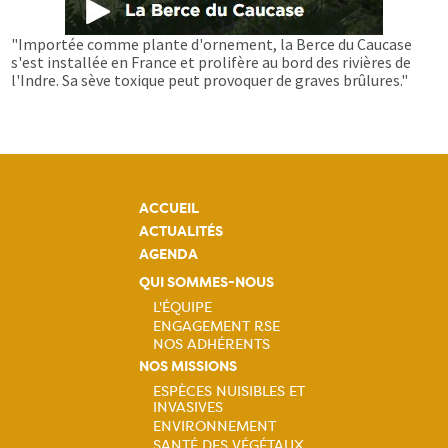
"Importée comme plante d'ornement, la Berce du Caucase
s'est installée en France et prolifère au bord des rivières de
l'Indre. Sa sève toxique peut provoquer de graves brûlures."
ACCUEIL
ACTUALITÉS
AGENDA
QUI SOMMES-NOUS
L'ÉQUIPE
ENGAGEMENT RSE
Navigation
NOS ADHÉRENTS
NOS MISSIONS
principale
ESPÈCES NUISIBLES ET
INVASIVES
Navigation
ENVIRONNEMENT
SANTÉ DES VÉGÉTAUX