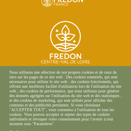
SITE D'ORLÉANS
Nous utilisons une sélection de nos propres cookies et de ceux de
13 Av. des Droits de
tiers sur les pages de ce site web : Des cookies essentiels, qui sont
l'Homme
nécessaires pour utiliser le site web ; des cookies fonctionnels, qui
45000 Orléans
offrent une meilleure facilité d'utilisation lors de l'utilisation du site
02 38 42 13 88 (Composer le
web ; des cookies de performance, que nous utilisons pour générer
canal 1)
des données agrégées sur l'utilisation du site web et des statistiques ;
et des cookies de marketing, qui sont utilisés pour afficher des
SITE DE CHAMBRAY-LÈS-
contenus et des publicités pertinents. Si vous choisissez
TOURS
"ACCEPTER TOUT", vous consentez à l'utilisation de tous les
9 ter Rue Augustin Fresnel
cookies. Vous pouvez accepter et rejeter des types de cookies
37170 Chambray-Les-Tours
individuels et révoquer votre consentement pour l'avenir à tout
02 47 66 27 66
moment sous "Paramètres".