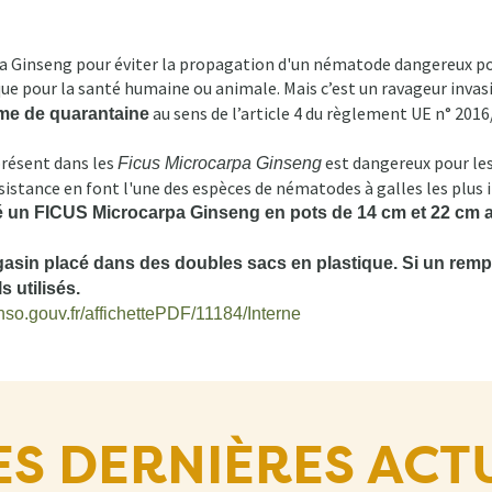
a Ginseng pour éviter la propagation d'un nématode dangereux po
que pour la santé humaine ou animale. Mais c’est un ravageur invas
au sens de l’article 4 du règlement UE n° 201
me de quarantaine
résent dans les
est dangereux pour le
Ficus Microcarpa Ginseng
résistance en font l'une des espèces de nématodes à galles les plu
é un FICUS Microcarpa Ginseng en pots de 14 cm et 22 cm ap
asin placé dans des doubles sacs en plastique. Si un rempot
s utilisés.
onso.gouv.fr/affichettePDF/11184/Interne
ES DERNIÈRES ACT