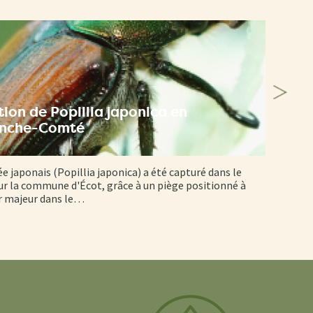
ion de Popillia japonica en
anche-Comté
ée japonais (Popillia japonica) a été capturé dans le
r la commune d'Écot, grâce à un piège positionné à
er majeur dans le…