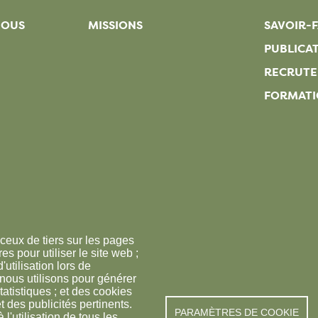
NOUS
MISSIONS
SAVOIR-F
PUBLICA
RECRUT
FORMATI
ceux de tiers sur les pages
s pour utiliser le site web ;
'utilisation lors de
 nous utilisons pour générer
tatistiques ; et des cookies
t des publicités pertinents.
PARAMÈTRES DE COOKIE
© FREDON 2019 -
Mention
utilisation de tous les