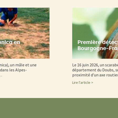
onica en
Première détect
Bourgogne-Fr
nica), un mâle et une
Le 16 juin 2026, un scarab
dans les Alpes-
département du Doubs, su
d…
proximité d'un axe routi
Lire l'article >