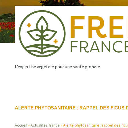
Aller
au
contenu
principal
L’expertise végétale pour une santé globale
Qui sommes nous ?
Nos missions
Publications
Navigation
ALERTE PHYTOSANITAIRE : RAPPEL DES FICUS 
principale
Accueil
Actualités france
Alerte phytosanitaire : rappel des fic