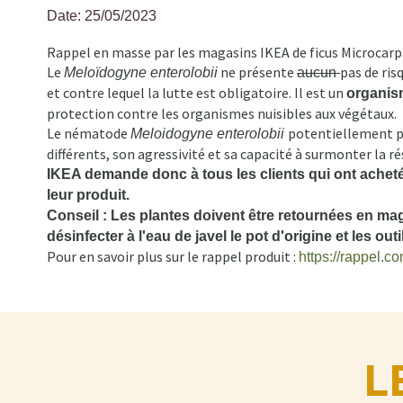
Date: 25/05/2023
Fil
Rappel en masse par les magasins IKEA de ficus Microcarp
d'Ariane
Le
ne présente
pas de ris
Meloïdogyne enterolobii
aucun
et contre lequel la lutte est obligatoire. Il est un
organis
protection contre les organismes nuisibles aux végétaux.
Le nématode
potentiellement p
Meloidogyne enterolobii
différents, son agressivité et sa capacité à surmonter la 
IKEA demande donc à tous les clients qui ont achet
leur produit.
Conseil : Les plantes doivent être retournées en mag
désinfecter à l'eau de javel le pot d'origine et les outil
Pour en savoir plus sur le rappel produit :
https://rappel.c
L