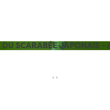
DU SCARABÉE JAPONAIS - A
‹
›