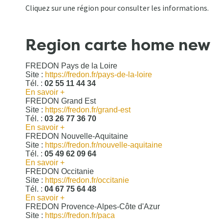
Cliquez sur une région pour consulter les informations.
Region carte home new
FREDON Pays de la Loire
Site :
https://fredon.fr/pays-de-la-loire
Tél. :
02 55 11 44 34
En savoir +
FREDON Grand Est
Site :
https://fredon.fr/grand-est
Tél. :
03 26 77 36 70
En savoir +
FREDON Nouvelle-Aquitaine
Site :
https://fredon.fr/nouvelle-aquitaine
Tél. :
05 49 62 09 64
En savoir +
FREDON Occitanie
Site :
https://fredon.fr/occitanie
Tél. :
04 67 75 64 48
En savoir +
FREDON Provence-Alpes-Côte d'Azur
Site :
https://fredon.fr/paca