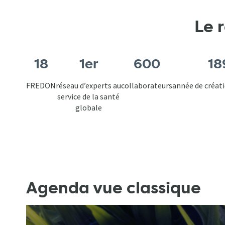
Le 
18
1er
600
18
FREDON
réseau d’experts au
collaborateurs
année de créa
service de la santé
globale
Agenda vue classique