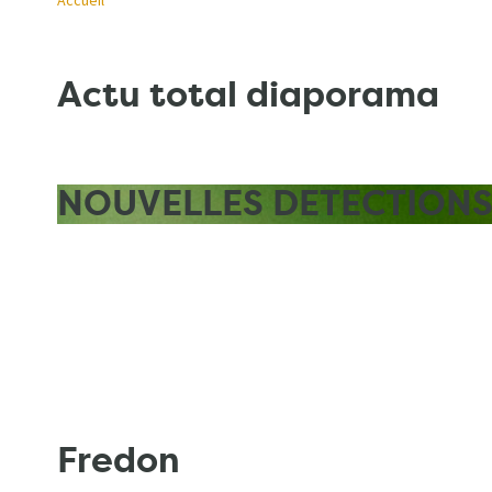
Accueil
principale
Fil
Actu total diaporama
d'Ariane
NOUVELLES DETECTIONS 
Fredon