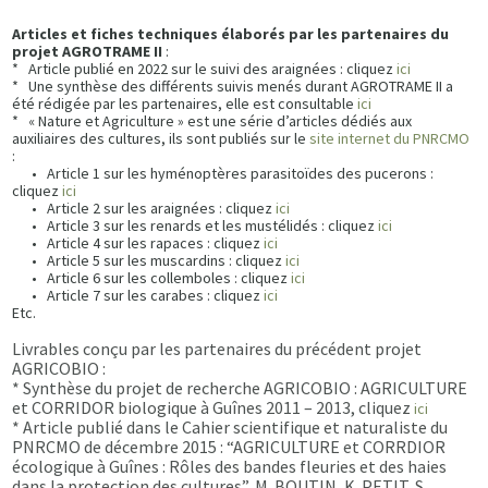
Articles et fiches techniques élaborés par les partenaires du
projet AGROTRAME II
:
* Article publié en 2022 sur le suivi des araignées : cliquez
ici
* Une synthèse des différents suivis menés durant AGROTRAME II a
été rédigée par les partenaires, elle est consultable
ici
* « Nature et Agriculture » est une série d’articles dédiés aux
auxiliaires des cultures, ils sont publiés sur le
site internet du PNRCMO
:
• Article 1 sur les hyménoptères parasitoïdes des pucerons :
cliquez
ici
• Article 2 sur les araignées : cliquez
ici
• Article 3 sur les renards et les mustélidés : cliquez
ici
• Article 4 sur les rapaces : cliquez
ici
• Article 5 sur les muscardins : cliquez
ici
• Article 6 sur les collemboles : cliquez
ici
• Article 7 sur les carabes : cliquez
ici
Etc.
Livrables conçu par les partenaires du précédent projet
AGRICOBIO :
* Synthèse du projet de recherche AGRICOBIO : AGRICULTURE
et CORRIDOR biologique à Guînes 2011 – 2013, cliquez
ici
* Article publié dans le Cahier scientifique et naturaliste du
PNRCMO de décembre 2015 : “AGRICULTURE et CORRDIOR
écologique à Guînes : Rôles des bandes fleuries et des haies
dans la protection des cultures”, M. BOUTIN, K. PETIT, S.