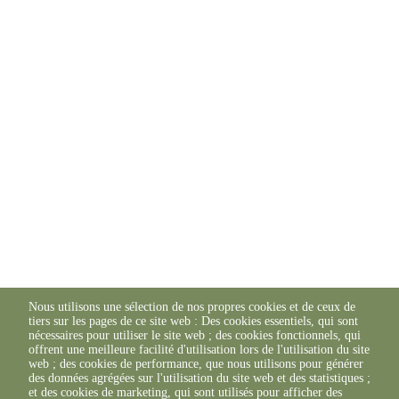
Nous utilisons une sélection de nos propres cookies et de ceux de
tiers sur les pages de ce site web : Des cookies essentiels, qui sont
nécessaires pour utiliser le site web ; des cookies fonctionnels, qui
offrent une meilleure facilité d'utilisation lors de l'utilisation du site
web ; des cookies de performance, que nous utilisons pour générer
des données agrégées sur l'utilisation du site web et des statistiques ;
et des cookies de marketing, qui sont utilisés pour afficher des