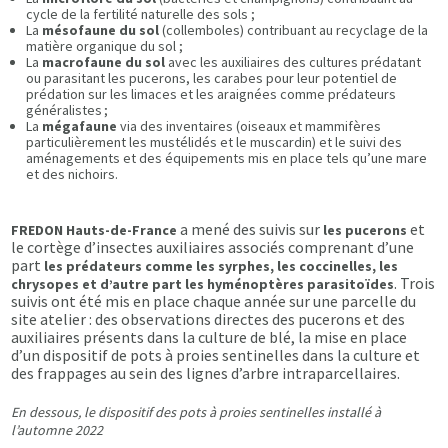
cycle de la fertilité naturelle des sols ;
La
mésofaune du sol
(collemboles) contribuant au recyclage de la
matière organique du sol ;
La
macrofaune du sol
avec les auxiliaires des cultures prédatant
ou parasitant les pucerons, les carabes pour leur potentiel de
prédation sur les limaces et les araignées comme prédateurs
généralistes ;
La
mégafaune
via des inventaires (oiseaux et mammifères
particulièrement les mustélidés et le muscardin) et le suivi des
aménagements et des équipements mis en place tels qu’une mare
et des nichoirs.
a mené des suivis sur
et
FREDON Hauts-de-France
les pucerons
le cortège d’insectes auxiliaires associés comprenant d’une
part
les prédateurs comme les syrphes, les coccinelles, les
. Trois
chrysopes et d’autre part les hyménoptères parasitoïdes
suivis ont été mis en place chaque année sur une parcelle du
site atelier : des observations directes des pucerons et des
auxiliaires présents dans la culture de blé, la mise en place
d’un dispositif de pots à proies sentinelles dans la culture et
des frappages au sein des lignes d’arbre intraparcellaires.
En dessous, le dispositif des pots à proies sentinelles installé à
l’automne 2022