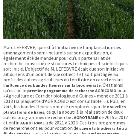
Marc LEFEBVRE, qui est à l’initiative de l’implantation des
aménagements semi-naturels sur son exploitation, a
également été demandeur pour qu’un partenariat de
recherche constitué de structures techniques et scientifiques
soit initié. L’objectif de M. LEFEBVRE était que son initiative
ait du sens d’un point de vue collectif et soit partagée au
profit des autres agriculteurs du territoire en caractérisant
. C’est ainsi
l’influence des bandes fleuries sur la biodiversité
qu’est né le
pour
premier programme de recherche AGRICOBIO
« Agriculture et Corridor biologique à Guînes » mené de 2011 à
2013 (la plaquette d’AGRICOBIO est consultable
). Puis, en
ici
, les bandes fleuries ont été remplacées par de
2013
nouvelles
, ce qui a abouti à la réalisation de deux
plantations de haies
autres programmes de recherche :
de 2015 à 2017
AGROTRAME
et enfin
de 2021 à 2023. Ces trois programmes
AGROTRAME II
de recherche ont eu pour vocation de
suivre la biodiversité au
, suite à la mise en place des
fil des années
aménagements