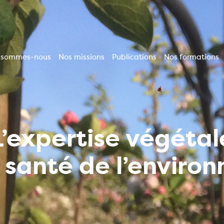
 sommes-nous
Nos missions
Publications
Nos formations
vigation
incipale
L’expertise végétal
a santé de l’enviro