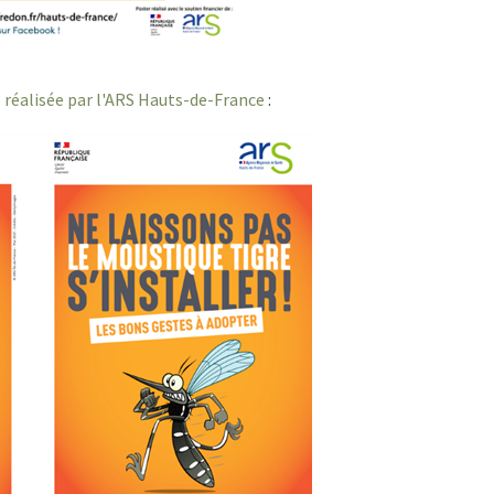
e réalisée par l'ARS Hauts-de-France
: