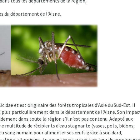
dans tous les départements de la région,
es du département de l'Aisne.
icidae et est originaire des forêts tropicales d’Asie du Sud-Est. Il
t plus particulièrement dans le département de l'Aisne. Son impac
pidement dans toute la région s’il n’est pas contenu. Adapté aux
e multitude de récipients d’eau stagnante (vases, pots, bidons,
t du sang humain pour alimenter ses œufs grâce à son dard,
réactions allergiques. Le moustique tigre est vecteur de nombreuse