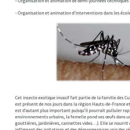
- Organisation et animation de demi-journées techniques 
- Organisation et animation d'interventions dans les écol
Cet insecte exotique invasif fait partie de la famille des Cul
est présent de nos jours dans la région Hauts-de-France e
est d’autant plus important puisqu’il pourrait pulluler ra
environnements urbains, la femelle pond ses œufs dans un
gouttières, jardinières, cannettes vides…). Elle se nourri
infligeant des irritations et des démangeaisons voir des 