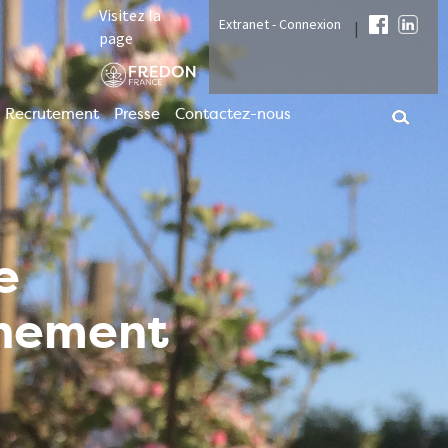
Visitez la
Extranet - Connexion
|
page
Recrutement
Presse
Contactez-nous
e
nnement