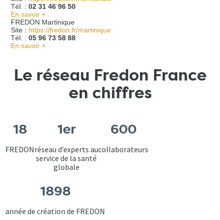
Tél. :
02 31 46 96 50
En savoir +
FREDON Martinique
Site :
https://fredon.fr/martinique
Tél. :
05 96 73 58 88
En savoir +
Le réseau Fredon France
en chiffres
18
1er
600
FREDON
réseau d’experts au
collaborateurs
service de la santé
globale
1898
année de création de FREDON