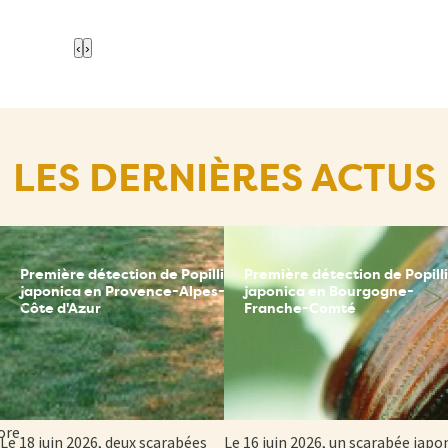
‹
›
LES DERNIÈRES ACTUS
Première détection de Popillia
Première détection de Popill
ce
japonica en Provence-Alpes-
japonica en Bourgogne-
Côte d'Azur
Franche-Comté
sion
 et
ore
Le 18 juin 2026, deux scarabées
Le 16 juin 2026, un scarabée japo