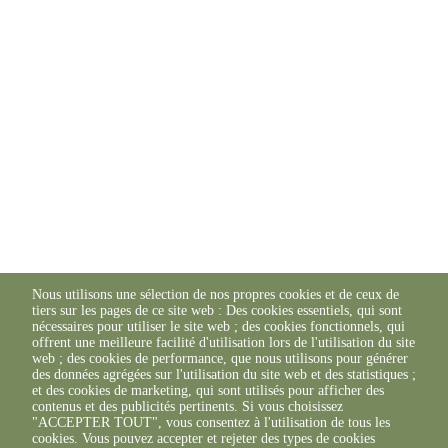
Nous utilisons une sélection de nos propres cookies et de ceux de
tiers sur les pages de ce site web : Des cookies essentiels, qui sont
nécessaires pour utiliser le site web ; des cookies fonctionnels, qui
offrent une meilleure facilité d'utilisation lors de l'utilisation du site
web ; des cookies de performance, que nous utilisons pour générer
des données agrégées sur l'utilisation du site web et des statistiques ;
et des cookies de marketing, qui sont utilisés pour afficher des
contenus et des publicités pertinents. Si vous choisissez
"ACCEPTER TOUT", vous consentez à l'utilisation de tous les
cookies. Vous pouvez accepter et rejeter des types de cookies