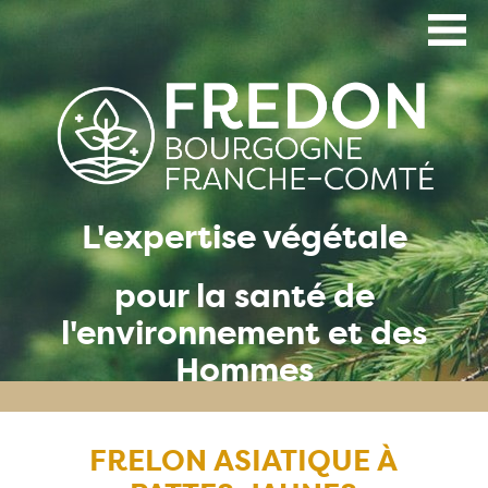
Aller
au
contenu
principal
L'expertise végétale
pour la santé de
l'environnement et des
Hommes
FRELON ASIATIQUE À