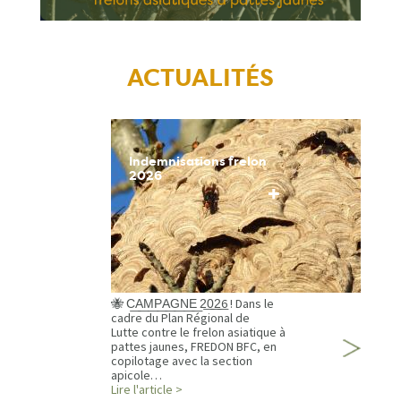
ACTUALITÉS
Indemnisations frelon
2026
+
🐝 C͟A͟M͟P͟A͟G͟N͟E͟ 2͟0͟2͟6 ! Dans le
cadre du Plan Régional de
Lutte contre le frelon asiatique à
pattes jaunes, FREDON BFC, en
copilotage avec la section
apicole…
Lire l'article >