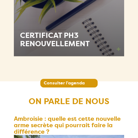
CERTIFICAT PH3
RENOUVELLEMENT
+
Consulter l'agenda
ON PARLE DE NOUS
Ambroisie : quelle est cette nouvelle
arme secrète qui pourrait faire la
différence ?