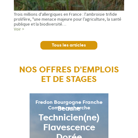
Trois millions d'allergiques en France : l'ambroisie trifide
prolifère, "une menace majeure pour l’agriculture, la santé
publique et la biodiversité…
Voir >
Tous les articles
NOS OFFRES D’EMPLOIS
ET DE STAGES
Fredon Bourgogne Franche
Beaune (21)
Comte recherche
Référent(e)
Géomatique &
Chargé(e) de