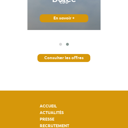
CDD
missions Vertébrés
En savoir +
Consulter les offres
ACCUEIL
ACTUALITÉS
PRESSE
RECRUTEMENT