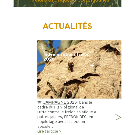
ACTUALITÉS
Indemnisations frelon
2026
+
🐝 C͟A͟M͟P͟A͟G͟N͟E͟ 2͟0͟2͟6 ! Dans le
cadre du Plan Régional de
Lutte contre le frelon asiatique à
pattes jaunes, FREDON BFC, en
copilotage avec la section
apicole…
Lire l'article >