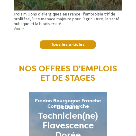
Trois millions d'allergiques en France : l'ambroisie trifide
prolifère, "une menace majeure pour l’agriculture, la santé
publique et la biodiversité…
Voir >
Tous les articles
NOS OFFRES D’EMPLOIS
ET DE STAGES
Fredon Bourgogne Franche
Beaune (21)
Comte recherche
Référent(e)
Géomatique &
Chargé(e) de