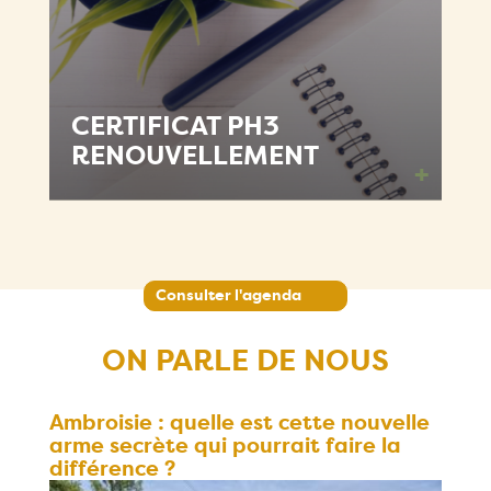
CERTIFICAT PH3
RENOUVELLEMENT
+
Consulter l'agenda
ON PARLE DE NOUS
Ambroisie : quelle est cette nouvelle
arme secrète qui pourrait faire la
différence ?