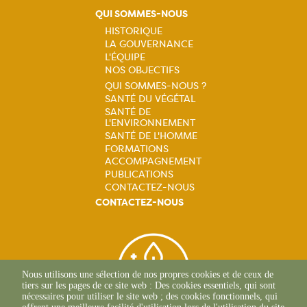
QUI SOMMES-NOUS
HISTORIQUE
LA GOUVERNANCE
Navigation
L'ÉQUIPE
NOS OBJECTIFS
principale
QUI SOMMES-NOUS ?
SANTÉ DU VÉGÉTAL
Navigation
SANTÉ DE
L'ENVIRONNEMENT
principale
SANTÉ DE L'HOMME
FORMATIONS
ACCOMPAGNEMENT
PUBLICATIONS
CONTACTEZ-NOUS
CONTACTEZ-NOUS
Nous utilisons une sélection de nos propres cookies et de ceux de
tiers sur les pages de ce site web : Des cookies essentiels, qui sont
nécessaires pour utiliser le site web ; des cookies fonctionnels, qui