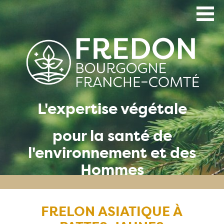
Aller
au
contenu
principal
L'expertise végétale
pour la santé de
l'environnement et des
Hommes
FRELON ASIATIQUE À