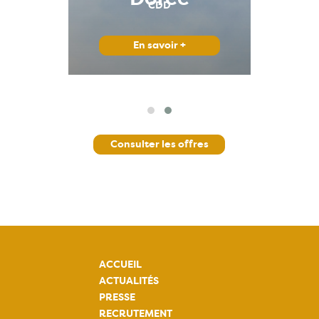
CDD
missions Vertébrés
En savoir +
Consulter les offres
ACCUEIL
ACTUALITÉS
PRESSE
RECRUTEMENT